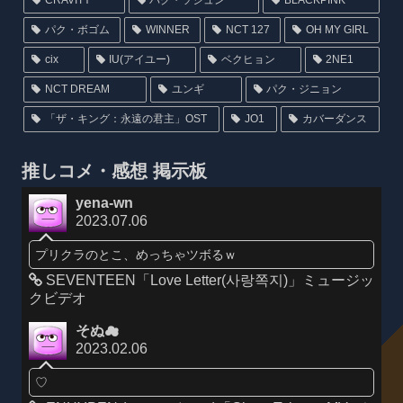
CRAVITY
パク・ソジュン
BLACKPINK
パク・ボゴム
WINNER
NCT 127
OH MY GIRL
cix
IU(アイユー)
ベクヒョン
2NE1
NCT DREAM
ユンギ
パク・ジニョン
「ザ・キング：永遠の君主」OST
JO1
カバーダンス
推しコメ・感想 掲示板
yena-wn
2023.07.06
プリクラのとこ、めっちゃツボるｗ
SEVENTEEN「Love Letter(사랑쪽지)」ミュージッ
クビデオ
そぬ☁
2023.02.06
♡