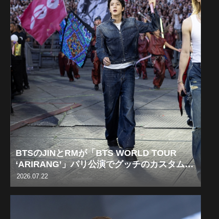
BTSのJINとRMが「BTS WORLD TOUR
‘ARIRANG’」パリ公演でグッチのカスタムル
ックを着用
2026.07.22