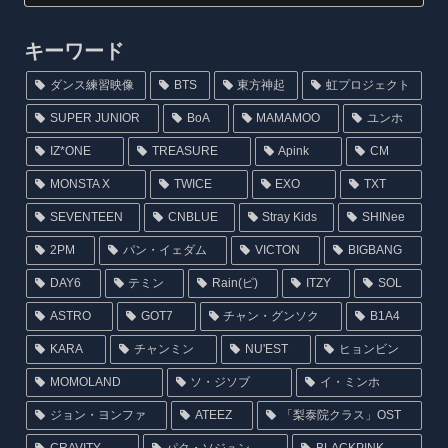
キーワード
ダンス練習映像
BTS
東方神起
虹プロジェクト
SUPER JUNIOR
BoA
MAMAMOO
ユンホ
IZ*ONE
TREASURE
Apink
CM
MONSTA X
TWICE
EXO
TXT
SEVENTEEN
CNBLUE
Stray Kids
SHINee
2PM
パン・イェダム
VICTON
BIGBANG
DAY6
テミン
Rain(ピ)
ITZY
SOL
ASTRO
GOT7
チャン・グンソク
B1A4
KARA
チャンミン
NU'EST
ヒョンビン
MOMOLAND
ソ・ジソブ
イ・ミンホ
ジョン・ヨンファ
ATEEZ
「梨泰院クラス」OST