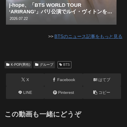
j-hope、「BTS WORLD TOUR
‘ARIRANG’」パリ公演でルイ・ヴィトンを着
用しパフォーマンス
2026.07.22
>>
BTSのニュース記事をもっと見る
K-POP(男性)
グループ
BTS
X
Facebook
はてブ
LINE
Pinterest
コピー
この動画も一緒にどうぞ