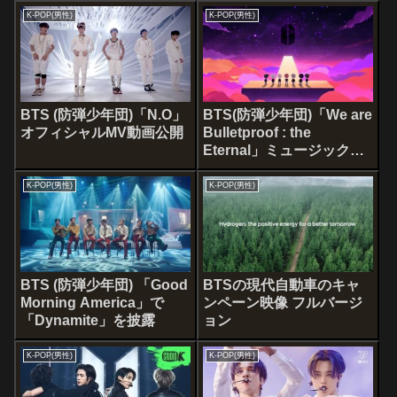
K-POP(男性)
K-POP(男性)
BTS (防弾少年団)「N.O」
BTS(防弾少年団)「We are
オフィシャルMV動画公開
Bulletproof : the
Eternal」ミュージックビ
デオ [2020 BTS FESTA]
K-POP(男性)
K-POP(男性)
BTS (防弾少年団) 「Good
BTSの現代自動車のキャ
Morning America」で
ンペーン映像 フルバージ
「Dynamite」を披露
ョン
K-POP(男性)
K-POP(男性)