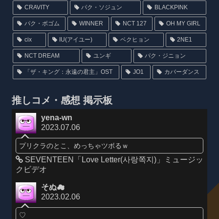
CRAVITY
パク・ソジュン
BLACKPINK
パク・ボゴム
WINNER
NCT 127
OH MY GIRL
cix
IU(アイユー)
ベクヒョン
2NE1
NCT DREAM
ユンギ
パク・ジニョン
「ザ・キング：永遠の君主」OST
JO1
カバーダンス
推しコメ・感想 掲示板
yena-wn
2023.07.06
プリクラのとこ、めっちゃツボるｗ
SEVENTEEN「Love Letter(사랑쪽지)」ミュージッ
クビデオ
そぬ☁
2023.02.06
♡