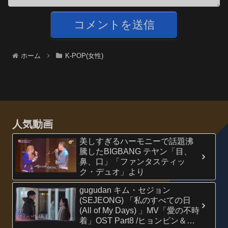
ホーム
K-POP(女性)
人気動画
美しすぎるハーモニーで話題沸
騰したBIGBANG テヤン「目、
鼻、口」「ファンタスティッ
ク・デュオ」より
gugudan キム・セジョン
(SEJEONG) 「私のすべての日
(All of My Days) 」MV「愛の不時
着」OST Part8 /ヒョンビン＆ソ