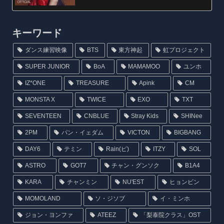
キーワード
ダンス練習映像
BTS
東方神起
虹プロジェクト
SUPER JUNIOR
BoA
MAMAMOO
ユンホ
IZ*ONE
TREASURE
Apink
CM
MONSTA X
TWICE
EXO
TXT
SEVENTEEN
CNBLUE
Stray Kids
SHINee
2PM
パン・イェダム
VICTON
BIGBANG
DAY6
テミン
Rain(ピ)
ITZY
SOL
ASTRO
GOT7
チャン・グンソク
B1A4
KARA
チャンミン
NU'EST
ヒョンビン
MOMOLAND
ソ・ジソブ
イ・ミンホ
ジョン・ヨンファ
ATEEZ
「梨泰院クラス」OST