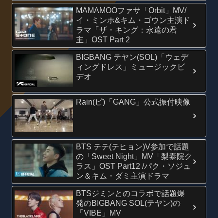
ン・イェジン主演ドラマ
MAMAMOOファサ「Orbit」MV/
イ・ミンホ&キム・ゴウン主演ド
ラマ「ザ・キング：永遠の君
主」OST Part 2
BIGBANG テヤン(SOL)「ウェデ
ィングドレス」ミュージックビ
デオ
Rain(ピ)「GANG」公式振付映像
BTS テテ(テヒョン)V参加で話題
の「Sweet Night」MV「梨泰院ク
ラス」OST Part12 /パク・ソジュ
ン＆キム・ダミ主演ドラマ
BTSジミンとのコラボで話題爆
発のBIGBANG SOL(テヤン)の
「VIBE」MV