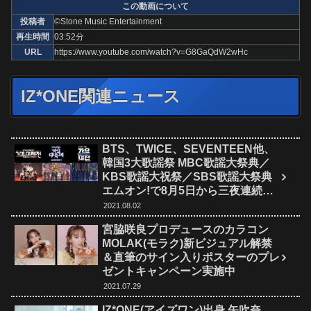
この動画について
投稿者
©Stone Music Entertainment
再生時間
03:52分
URL
https://www.youtube.com/watch?v=G8GaQdW2wHc
IZ*ONE関連ニュース
BTS、TWICE、SEVENTEEN他、
韓国3大歌謡祭 MBC歌謡大祭典／
KBS歌謡大祝祭／SBS歌謡大祭典
エムオン!で8月5日から三夜連続一
挙放送！
2021.08.02
宮脇咲良プロデュースのカラコン
MOLAK(モラク)新ビジュアル解禁
＆直筆のサイン入りポスターのプレ
ゼントキャンペーン実施中
2021.07.29
IZ*ONE(アイズワン)出身 矢吹奈