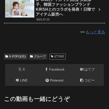
子、韓国ファッションブランド
KIRSHとのコラボを発表！日韓で
アイテム販売へ
2021.07.23
>>
もっと見る
K-POP(女性)
グループ
IZ*ONE
X
Facebook
はてブ
LINE
Pinterest
コピー
この動画も一緒にどうぞ