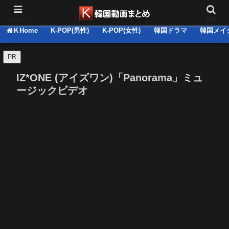
韓国関連の動画集＆推しコメ・感想 掲示板(BBS)
メニュー
検索
ＫHome
K-POP(男性)
K-POP(女性)
韓国ドラマ
韓国メイ
PR
IZ*ONE (アイズワン)「Panorama」ミュ
ージックビデオ