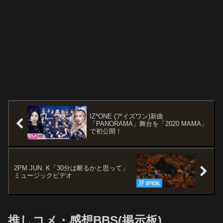
IZ*ONE (アイズワン)新曲
「PANORAMA」舞台を「2020 MAMA」
で初公開！
2PM JUN. K「30分は断るかと思って」
ミュージックビデオ
推しコメ・感想BBS(掲示板)