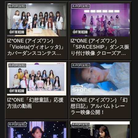
K-POP(女性)
K-POP(女性)
IZ*ONE (アイズワン)
IZ*ONE (アイズワン)
「Violeta(ヴィオレッタ)」
「SPACESHIP」ダンス振
カバーダンスコンテスト
り付け映像 クローズアッ
のリアクション映像
プバージョン
K-POP(女性)
K-POP(女性)
IZ*ONE「幻想童話」応援
IZ*ONE (アイズワン) 「幻
方法の動画
想日記」アルバムトレー
ラー映像公開！
K-POP(女性)
K-POP(女性)