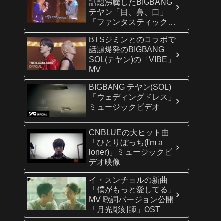
話題沸騰したBIGBANG
テヤン「目、鼻、口」
「ファンタスティック・
デュオ」より
BTSジミンとのコラボで
話題爆発のBIGBANG
SOL(テヤン)の「VIBE」
MV
BIGBANG テヤン(SOL)
「ウェディングドレス」
ミュージックビデオ
CNBLUEの大ヒット曲
「ひとりぼっち(I'm a
loner)」ミュージックビ
デオ映像
イ・スンチョルの新曲
「僕がもっと愛してる」
MV 歌詞バージョン公開
「月光彫刻師」OST