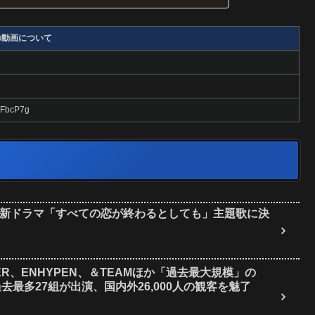
の動画について
8FbcP7g
！新ドラマ「すべての恋が終わるとしても」主題歌に決
THER、ENHYPEN、＆TEAMほか「過去最大規模」の
が閉幕、過去最多27組が出演、国内外26,000人の観客を魅了