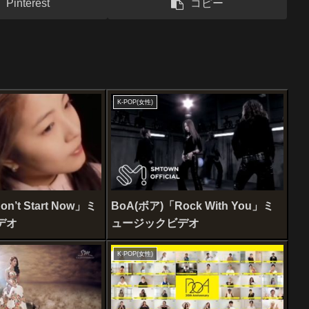
Pinterest
コピー
K-POP(女性)
n’t Start Now」ミ
BoA(ボア)「Rock With You」ミ
デオ
ュージックビデオ
K-POP(女性)