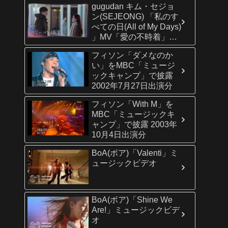
gugudan キム・セジョ
ン(SEJEONG) 「私のす
べての日(All of My Days)
」MV「愛の不時着」
OST Part8 /ヒョンビン
フィソン「ダメなのか
＆ソン・イェジン主演ド
い」をMBC「ミュージ
ラマ
ックキャンプ」で披露
2002年7月27日出演分
フィソン「With M」を
MBC「ミュージックキ
ャンプ」で披露 2003年
10月4日出演分
BoA(ボア)「Valenti」ミ
ュージックビデオ
BoA(ボア)「Shine We
Are!」ミュージックビデ
オ