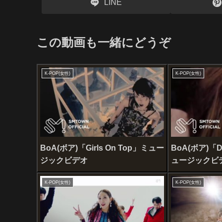
LINE
この動画も一緒にどうぞ
K-POP(女性)
K-POP(女性)
BoA(ボア)「Girls On Top」ミュー
BoA(ボア)「Do
ジックビデオ
ュージックビ
K-POP(女性)
K-POP(女性)