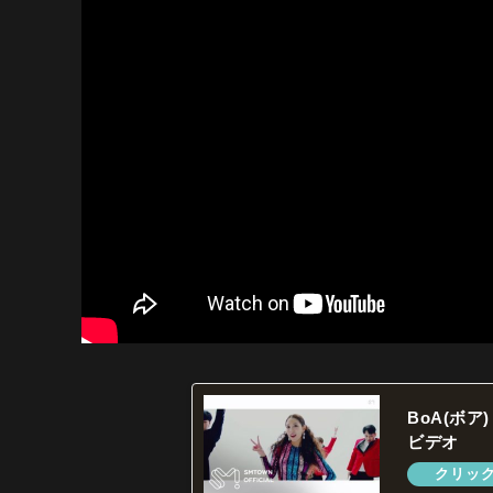
BoA(ボア
ビデオ