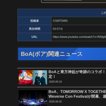
こ
投稿者
©SMTOWN
再生時間
03:07分
URL
https://www.youtube.com/watch?v=RlMg
BoA(ボア)関連ニュース
BoAと東方神起が奇跡のコラボ
定！
2025.09.10
BoA、TOMORROW X TOGE
Weverse Con Festival
2025.06.02