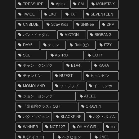
TREASURE
Apink
CM
MONSTA X
TWICE
EXO
TXT
SEVENTEEN
CNBLUE
Stray Kids
SHINee
2PM
パン・イェダム
VICTON
BIGBANG
DAY6
テミン
Rain(ピ)
ITZY
SOL
ASTRO
GOT7
チャン・グンソク
B1A4
KARA
チャンミン
NU'EST
ヒョンビン
MOMOLAND
ソ・ジソブ
イ・ミンホ
ジョン・ヨンファ
ATEEZ
「梨泰院クラス」OST
CRAVITY
パク・ソジュン
BLACKPINK
パク・ボゴム
WINNER
NCT 127
OH MY GIRL
cix
IU(アイユー)
ベクヒョン
2NE1