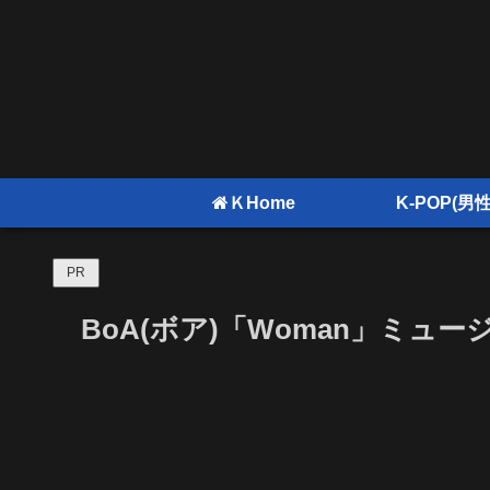
ＫHome
K-POP(男性
PR
BoA(ボア)「Woman」ミュ