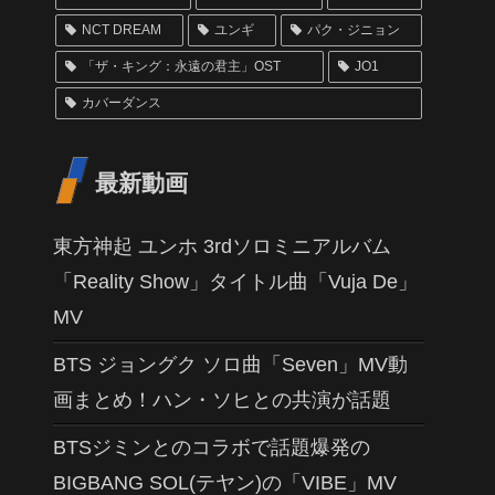
NCT DREAM
ユンギ
パク・ジニョン
「ザ・キング：永遠の君主」OST
JO1
カバーダンス
最新動画
東方神起 ユンホ 3rdソロミニアルバム
「Reality Show」タイトル曲「Vuja De」
MV
BTS ジョングク ソロ曲「Seven」MV動
画まとめ！ハン・ソヒとの共演が話題
BTSジミンとのコラボで話題爆発の
BIGBANG SOL(テヤン)の「VIBE」MV