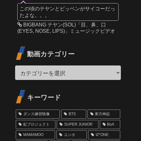
この頃のテヤンとビッベンがサイコーだっ
たよな。。。
BIGBANG テヤン(SOL)「目、鼻、口
(EYES, NOSE, LIPS)」ミュージックビデオ
動画カテゴリー
キーワード
ダンス練習映像
BTS
東方神起
虹プロジェクト
SUPER JUNIOR
BoA
MAMAMOO
ユンホ
IZ*ONE