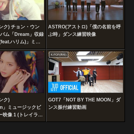
ピンク) チョン・ウン
ASTRO(アストロ)「僕の名前を呼
ルバム「Dream」収録
ぶ時」ダンス練習映像
feat.ハリム)」ミュ
オ
K-POP(男性)
ンク)
GOT7「NOT BY THE MOON」ダ
rum」ミュージックビ
ンス振付練習動画
映像 1 (トレイラー