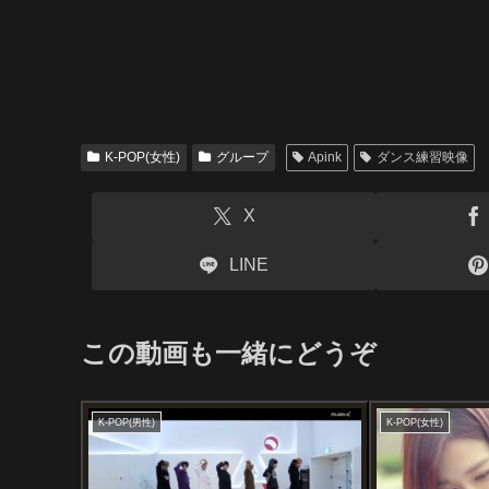
K-POP(女性)
グループ
Apink
ダンス練習映像
X
LINE
この動画も一緒にどうぞ
K-POP(男性)
K-POP(女性)