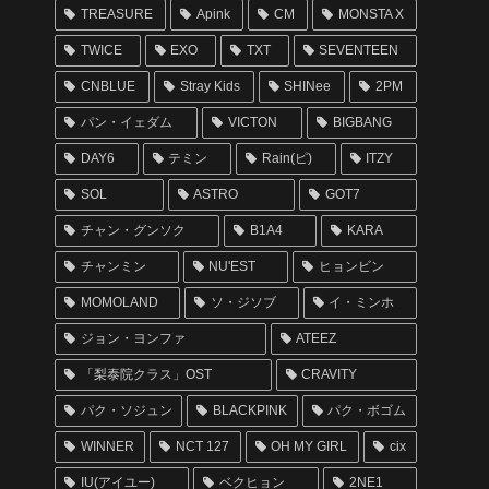
TREASURE
Apink
CM
MONSTA X
TWICE
EXO
TXT
SEVENTEEN
CNBLUE
Stray Kids
SHINee
2PM
パン・イェダム
VICTON
BIGBANG
DAY6
テミン
Rain(ピ)
ITZY
SOL
ASTRO
GOT7
チャン・グンソク
B1A4
KARA
チャンミン
NU'EST
ヒョンビン
MOMOLAND
ソ・ジソブ
イ・ミンホ
ジョン・ヨンファ
ATEEZ
「梨泰院クラス」OST
CRAVITY
パク・ソジュン
BLACKPINK
パク・ボゴム
WINNER
NCT 127
OH MY GIRL
cix
IU(アイユー)
ベクヒョン
2NE1