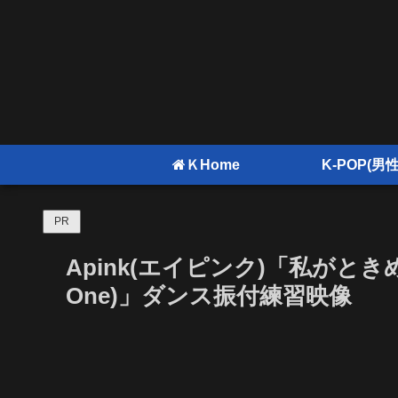
ＫHome
K-POP(男性
PR
Apink(エイピンク)「私がとき
One)」ダンス振付練習映像