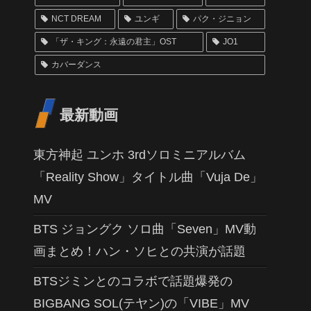
NCT DREAM
ユンギ
パク・ジニョン
「ザ・キング：永遠の君主」OST
JO1
カバーダンス
最新動画
東方神起 ユンホ 3rdソロミニアルバム
「Reality Show」タイトル曲「Vuja De」
MV
BTS ジョングク ソロ曲「Seven」MV動
画まとめ！ハン・ソヒとの共演が話題
BTSジミンとのコラボで話題爆発の
BIGBANG SOL(テヤン)の「VIBE」MV