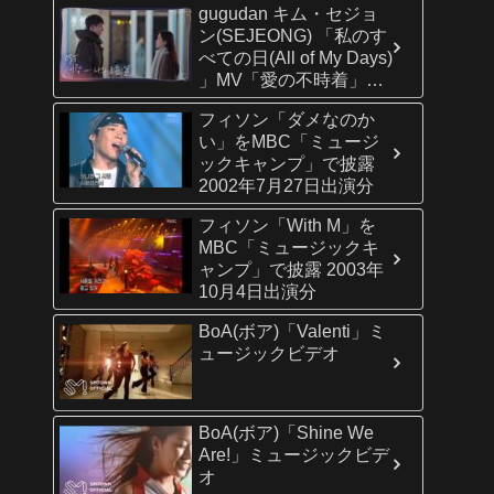
gugudan キム・セジョ
ン(SEJEONG) 「私のす
べての日(All of My Days)
」MV「愛の不時着」
OST Part8 /ヒョンビン
フィソン「ダメなのか
＆ソン・イェジン主演ド
い」をMBC「ミュージ
ラマ
ックキャンプ」で披露
2002年7月27日出演分
フィソン「With M」を
MBC「ミュージックキ
ャンプ」で披露 2003年
10月4日出演分
BoA(ボア)「Valenti」ミ
ュージックビデオ
BoA(ボア)「Shine We
Are!」ミュージックビデ
オ