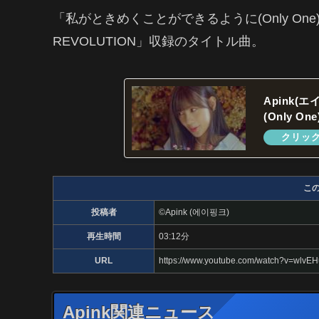
「私がときめくことができるように(Only One)
REVOLUTION」収録のタイトル曲。
Apink
(Only 
こ
投稿者
©Apink (에이핑크)
再生時間
03:12分
URL
https://www.youtube.com/watch?v=wlv
Apink関連ニュース