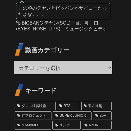
この頃のテヤンとビッベンがサイコーだっ
たよな。。。
BIGBANG テヤン(SOL)「目、鼻、口
(EYES, NOSE, LIPS)」ミュージックビデオ
動画カテゴリー
キーワード
ダンス練習映像
BTS
東方神起
虹プロジェクト
SUPER JUNIOR
BoA
MAMAMOO
ユンホ
IZ*ONE