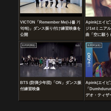
VICTON「Remember Me(나를 기
Apink(エイ
억해)」ダンス振り付け練習映像を
ジ1stミニア
公開
曲「空に願う (
ージックビデ
K-POP(男性)
K-POP(女性)
BTS (防弾少年団)「ON」ダンス振
Apink(エイピ
付練習映像
「Dumhdu
デオ・ティザー
Ver)