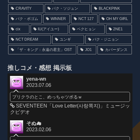
CRAVITY
パク・ソジュン
BLACKPINK
パク・ボゴム
WINNER
NCT 127
OH MY GIRL
cix
IU(アイユー)
ベクヒョン
2NE1
NCT DREAM
ユンギ
パク・ジニョン
「ザ・キング：永遠の君主」OST
JO1
カバーダンス
推しコメ・感想 掲示板
yena-wn
2023.07.06
プリクラのとこ、めっちゃツボるｗ
SEVENTEEN「Love Letter(사랑쪽지)」ミュージッ
クビデオ
そぬ☁
2023.02.06