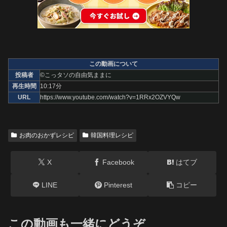
この動画について
投稿者
©こっタソの自由気ままに
再生時間
10:17分
URL
https://www.youtube.com/watch?v=1RRx2OZVYQw
お肉のおかずレシピ
韓国料理レシピ
X
Facebook
はてブ
LINE
Pinterest
コピー
この動画も一緒にどうぞ