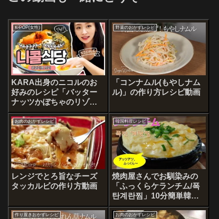
K-POP(女性)
野菜のおかずレシピ
KARA出身のニコルのお
「コンナムル(もやしナム
好みのレシピ「バッター
ル)」の作り方レシピ動画
ナッツかぼちゃのリゾッ
トの作り方」とVLOG
お肉のおかずレシピ
韓国料理レシピ
レンジでとろ旨なチーズ
焼肉屋さんでお馴染みの
タッカルビの作り方動画
「ふっくらケランチム/폭
탄계란찜」10分簡単韓国
料理レシピ動画 韓国の卵
の茶碗蒸し
作り置きおかずレシピ
お肉のおかずレシピ