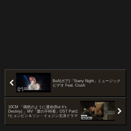
BoA(ボア)「Starry Night」ミュージック
ビデオ Feat. Crush
10CM 「偶然のように運命(But it’s
Destiny) 」MV「愛の不時着」OST Part1
/ヒョンビン＆ソン・イェジン主演ドラマ