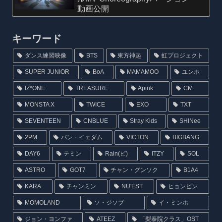
動画公開
キーワード
ダンス練習映像
BTS
東方神起
虹プロジェクト
SUPER JUNIOR
BoA
MAMAMOO
ユンホ
IZ*ONE
TREASURE
Apink
CM
MONSTA X
TWICE
EXO
TXT
SEVENTEEN
CNBLUE
Stray Kids
SHINee
2PM
パン・イェダム
VICTON
BIGBANG
DAY6
テミン
Rain(ピ)
ITZY
SOL
ASTRO
GOT7
チャン・グンソク
B1A4
KARA
チャンミン
NU'EST
ヒョンビン
MOMOLAND
ソ・ジソブ
イ・ミンホ
ジョン・ヨンファ
ATEEZ
「梨泰院クラス」OST