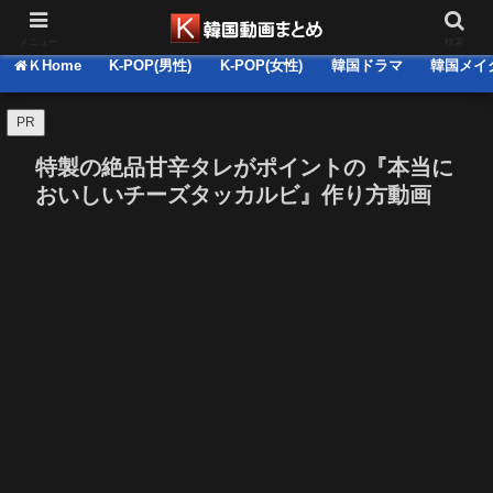
韓国関連の動画集＆推しコメ・感想 掲示板(BBS)
メニュー
検索
ＫHome
K-POP(男性)
K-POP(女性)
韓国ドラマ
韓国メイ
PR
特製の絶品甘辛タレがポイントの『本当に
おいしいチーズタッカルビ』作り方動画