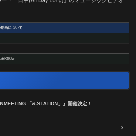
一日中(All Day Long)」のミュージックビデオ
の動画について
DLuER8Ow
 FANMEETING 「&-STATION」』開催決定！