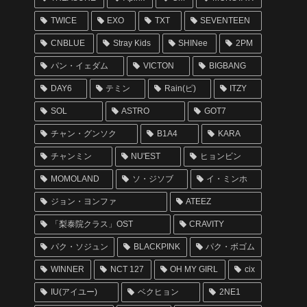
TWICE
EXO
TXT
SEVENTEEN
CNBLUE
Stray Kids
SHINee
2PM
パン・イェダム
VICTON
BIGBANG
DAY6
テミン
Rain(ピ)
ITZY
SOL
ASTRO
GOT7
チャン・グンソク
B1A4
KARA
チャンミン
NU'EST
ヒョンビン
MOMOLAND
ソ・ジソブ
イ・ミンホ
ジョン・ヨンファ
ATEEZ
「梨泰院クラス」OST
CRAVITY
パク・ソジュン
BLACKPINK
パク・ボゴム
WINNER
NCT 127
OH MY GIRL
cix
IU(アイユー)
ベクヒョン
2NE1