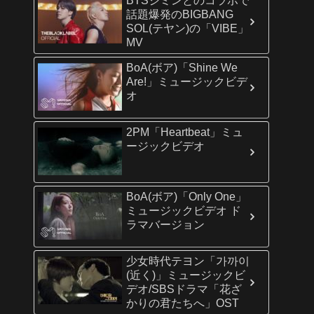
BTSジミンとのコラボで
話題爆発のBIGBANG
SOL(テヤン)の「VIBE」
MV
BoA(ボア)「Shine We
Are!」ミュージックビデ
オ
2PM「Heartbeat」ミュ
ージックビデオ
BoA(ボア)「Only One」
ミュージックビデオ ド
ラマバージョン
少女時代テヨン「가까이
(近く)」ミュージックビ
デオ/SBSドラマ「花ざ
かりの君たちへ」OST