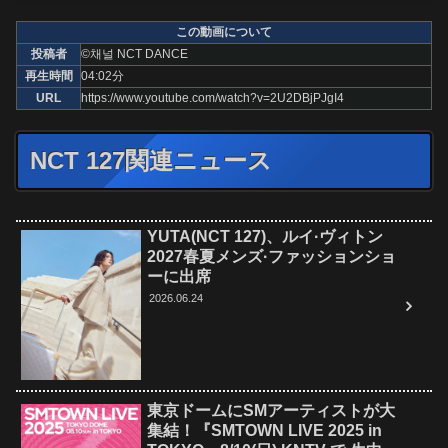
この動画について
投稿者
©채널 NCT DANCE
再生時間
04:02分
URL
https://www.youtube.com/watch?v=2U2DBjPJgI4
NCT 127関連ニュース
YUTA(NCT 127)、ルイ·ヴィトン
2027春夏メンズ·ファッションショ
ーに出席
2026.06.24
東京ドームにSMアーティストが大
集結！『SMTOWN LIVE 2025 in