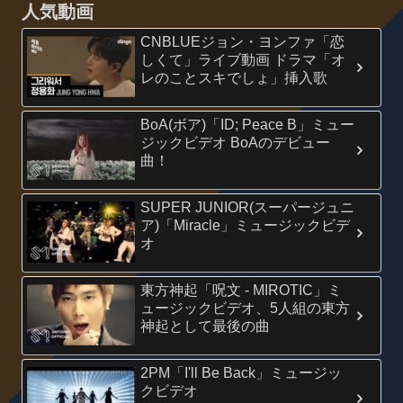
人気動画
CNBLUEジョン・ヨンファ「恋
しくて」ライブ動画 ドラマ「オ
レのことスキでしょ」挿入歌
BoA(ボア)「ID; Peace B」ミュー
ジックビデオ BoAのデビュー
曲！
SUPER JUNIOR(スーパージュニ
ア)「Miracle」ミュージックビデ
オ
東方神起「呪文 - MIROTIC」ミ
ュージックビデオ、5人組の東方
神起として最後の曲
2PM「I'll Be Back」ミュージッ
クビデオ