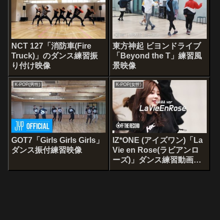
NCT 127「消防車(Fire
東方神起 ビヨンドライブ
Truck)」のダンス練習振
「Beyond the T」練習風
り付け映像
景映像
K-POP(男性)
K-POP(女性)
GOT7「Girls Girls Girls」
IZ*ONE (アイズワン)「La
ダンス振付練習映像
Vie en Rose(ラビアンロ
ーズ)」ダンス練習動画
2018年MAMAバージョン