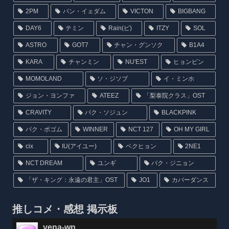
2PM
パン・イェダム
VICTON
BIGBANG
DAY6
テミン
Rain(ピ)
ITZY
SOL
ASTRO
GOT7
チャン・グンソク
B1A4
KARA
チャンミン
NU'EST
ヒョンビン
MOMOLAND
ソ・ジソブ
イ・ミンホ
ジョン・ヨンファ
ATEEZ
「梨泰院クラス」OST
CRAVITY
パク・ソジュン
BLACKPINK
パク・ボゴム
WINNER
NCT 127
OH MY GIRL
cix
IU(アイユー)
ベクヒョン
2NE1
NCT DREAM
ユンギ
パク・ジニョン
「ザ・キング：永遠の君主」OST
JO1
カバーダンス
推しコメ・感想 掲示板
yena-wn