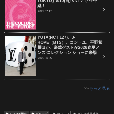
TOKYO』8/10(日) KNTV で 生中
継！
2025.07.17
YUTA(NCT 127)、J-
HOPE（BTS）、コン・ユ、平野紫
耀ほか、豪華ゲストが2026春夏メ
ンズ·コレクション ショーに来場
2025.06.25
>>
もっと見る
K-POP(男性)
グループ
NCT 127
ダンス練習映像