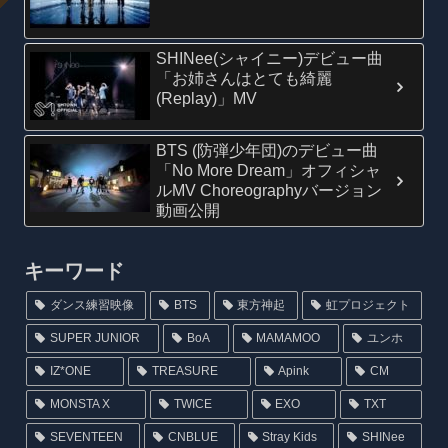
SHINee(シャイニー)デビュー曲
「お姉さんはとても綺麗
(Replay)」MV
BTS (防弾少年団)のデビュー曲
「No More Dream」オフィシャ
ルMV Choreographyバージョン
動画公開
キーワード
ダンス練習映像
BTS
東方神起
虹プロジェクト
SUPER JUNIOR
BoA
MAMAMOO
ユンホ
IZ*ONE
TREASURE
Apink
CM
MONSTA X
TWICE
EXO
TXT
SEVENTEEN
CNBLUE
Stray Kids
SHINee