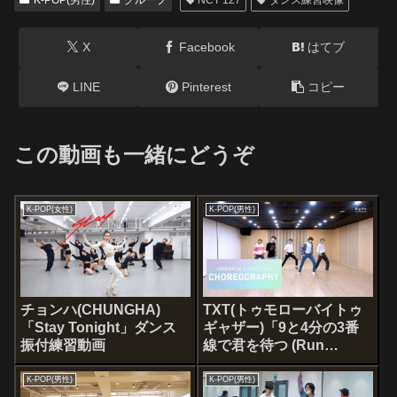
X
Facebook
はてブ
LINE
Pinterest
コピー
この動画も一緒にどうぞ
K-POP(女性)
K-POP(男性)
チョンハ(CHUNGHA)
TXT(トゥモローバイトゥ
「Stay Tonight」ダンス
ギャザー)「9と4分の3番
振付練習動画
線で君を待つ (Run
Away)」ダンス練習映像
K-POP(男性)
K-POP(男性)