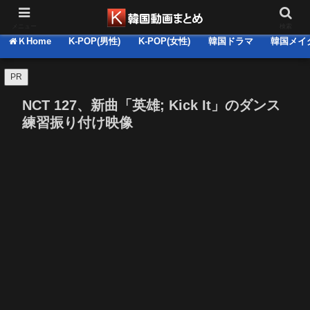
韓国関連の動画集＆推しコメ・感想 掲示板(BBS)
メニュー
検索
ＫHome
K-POP(男性)
K-POP(女性)
韓国ドラマ
韓国メイ
PR
NCT 127、新曲「英雄; Kick It」のダンス
練習振り付け映像