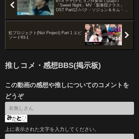
BTS テテ(テヒョン)V参加で話題の
「Sweet Night」MV「梨泰院クラス」
OST Part12 /パク・ソジュン＆キム・ダ
ミ主演ドラマ
虹プロジェクト(Nizi Project) Part 1 エピ
ソード#3-1
推しコメ・感想BBS(掲示板)
この動画の感想や推しについてのコメントを
どうぞ
上に表示された文字を入力してください。